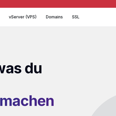
vServer (VPS)
Domains
SSL
was du
 machen